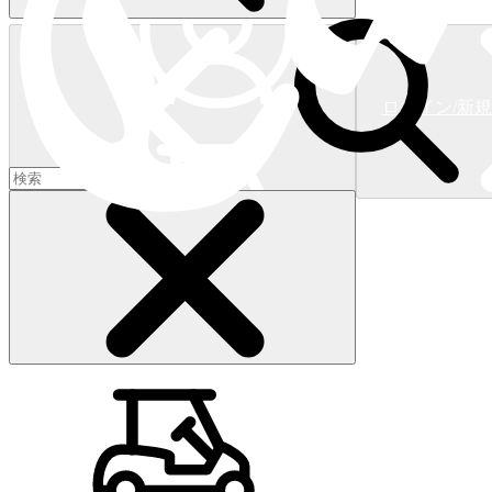
ログイン/新
ショッピングカート
(
0
)