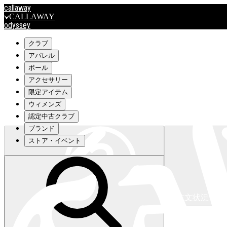
callaway
CALLAWAY
odyssey
ODYSSEY
travismathew
クラブ
アパレル
ボール
outlet
アクセサリー
OUTLET
限定アイテム
ウィメンズ
キャロウェイアパレルはこちら>>>
認定中古クラブ
ブランド
ストア・イベント
注文状況
キャロウェイアパレルはこちら>>>