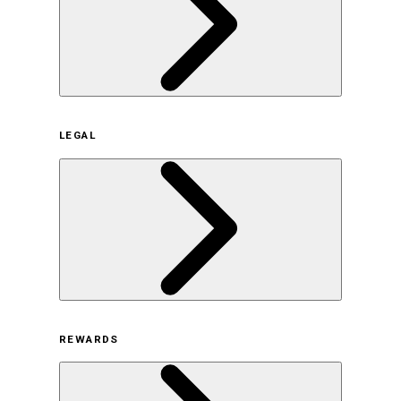
企業概要
LEGAL
サステナビリティの取り組み（日本）
サステナビリティの取り組み（米国/英語）
ヒストリー
採用情報
利用規約
REWARDS
オンラインストア利用規約
プライバシーポリシー
特定商取引法に基づく表示