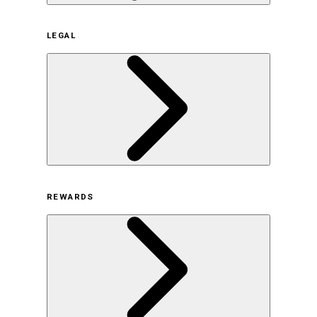
企業概要
LEGAL
サステナビリティの取り組み（日本）
サステナビリティの取り組み（米国/英語）
ヒストリー
採用情報
利用規約
REWARDS
オンラインストア利用規約
プライバシーポリシー
特定商取引法に基づく表示
古物営業法に基づく表示