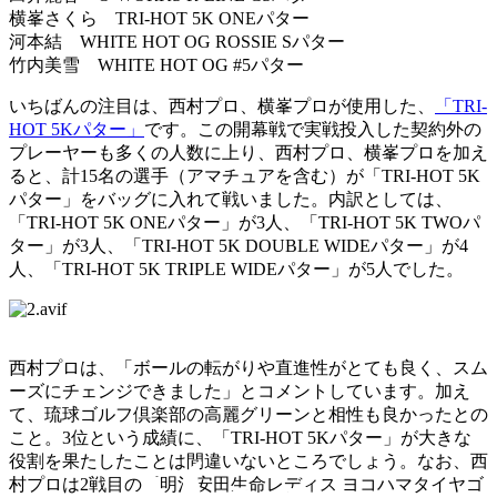
横峯さくら TRI-HOT 5K ONEパター
河本結 WHITE HOT OG ROSSIE Sパター
竹内美雪 WHITE HOT OG #5パター
いちばんの注目は、西村プロ、横峯プロが使用した、
「TRI-
HOT 5Kパター」
です。この開幕戦で実戦投入した契約外の
プレーヤーも多くの人数に上り、西村プロ、横峯プロを加え
ると、計15名の選手（アマチュアを含む）が「TRI-HOT 5K
パター」をバッグに入れて戦いました。内訳としては、
「TRI-HOT 5K ONEパター」が3人、「TRI-HOT 5K TWOパ
ター」が3人、「TRI-HOT 5K DOUBLE WIDEパター」が4
人、「TRI-HOT 5K TRIPLE WIDEパター」が5人でした。
西村プロは、「ボールの転がりや直進性がとても良く、スム
ーズにチェンジできました」とコメントしています。加え
て、琉球ゴルフ倶楽部の高麗グリーンと相性も良かったとの
こと。3位という成績に、「TRI-HOT 5Kパター」が大きな
役割を果たしたことは間違いないところでしょう。なお、西
村プロは2戦目の「明治安田生命レディス ヨコハマタイヤゴ