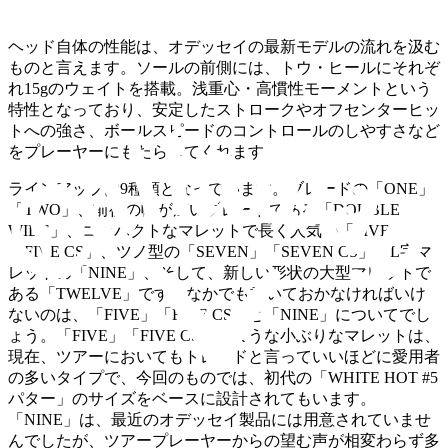
ヘッド自体の性能は、オデッセイの最新モデルの流れを汲む
ものと言えます。ソールの前側には、トウ・ヒールにそれぞ
れ15gのウェイトを搭載。浅重心・高慣性モーメントという
特性となっており、安定したストロークやオフセンターヒッ
トへの強さ、ボールスピードのコントロールのしやすさなど
をプレーヤーにもたらしてくれます。
ラインアップは9種類となっています。ブレードの「ONE」
「TWO」、前後の幅が広いブレードである「DOUBLE
WIDE」、コンパクトなマレットで長く人気の「FIVE」
「FIVE CS」、ツノ型の「SEVEN」「SEVEN CS」、L字マ
レットの「NINE」、そして、新しい形状の大型マレットで
ある「TWELVE」です。なかでも書いておかなければいけ
ないのは、「FIVE」「FIVE CS」と「NINE」についてでし
ょう。「FIVE」「FIVE CS」のような小ぶりなマレットは、
現在、ツアーにおいてもトレンドと言っていいほどに愛用者
の多いタイプで、今回のものでは、初代の「WHITE HOT #5
パター」のサイズをベースに設計されてもいます。
「NINE」は、最近のオデッセイ製品には用意されていませ
んでしたが、ツアープレーヤーからの望む声が相変わらず多