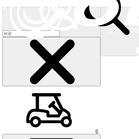
ログイン/新
ショッピングカート
(
0
)
0