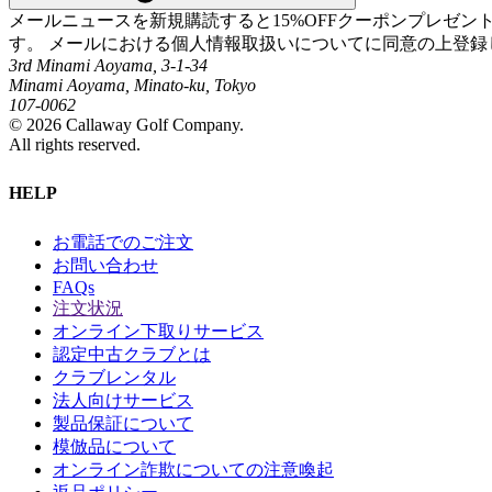
メールニュースを新規購読すると15%OFFクーポンプレゼ
す。 メールにおける個人情報取扱いについてに同意の上登録
3rd Minami Aoyama, 3-1-34
Minami Aoyama, Minato-ku, Tokyo
107-0062
©
2026
Callaway Golf Company.
All rights reserved.
HELP
お電話でのご注文
お問い合わせ
FAQs
注文状況
オンライン下取りサービス
認定中古クラブとは
クラブレンタル
法人向けサービス
製品保証について
模倣品について
オンライン詐欺についての注意喚起