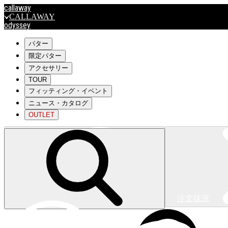
callaway
CALLAWAY
odyssey
ODYSSEY
travismathew
パター
限定パター
アクセサリー
outlet
TOUR
OUTLET
フィッティング・イベント
ニュース・カタログ
キャロウェイアパレルはこちら>>>
OUTLET
注文状況
キャロウェイアパレルはこちら>>>