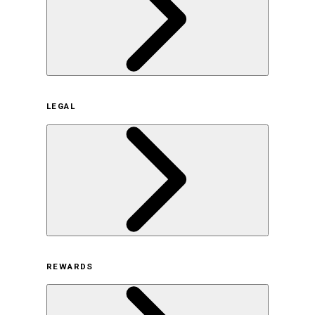
企業概要
LEGAL
サステナビリティの取り組み（日本）
サステナビリティの取り組み（米国/英語）
ヒストリー
採用情報
利用規約
REWARDS
オンラインストア利用規約
プライバシーポリシー
特定商取引法に基づく表示