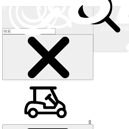
ログイン/新
ショッピングカート
(
0
)
0