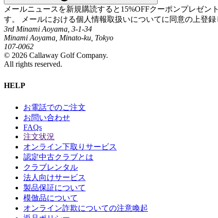
メールニュースを新規購読すると15%OFFクーポンプレゼ
す。 メールにおける個人情報取扱いについてに同意の上登録
3rd Minami Aoyama, 3-1-34
Minami Aoyama, Minato-ku, Tokyo
107-0062
©
2026
Callaway Golf Company.
All rights reserved.
HELP
お電話でのご注文
お問い合わせ
FAQs
注文状況
オンライン下取りサービス
認定中古クラブとは
クラブレンタル
法人向けサービス
製品保証について
模倣品について
オンライン詐欺についての注意喚起