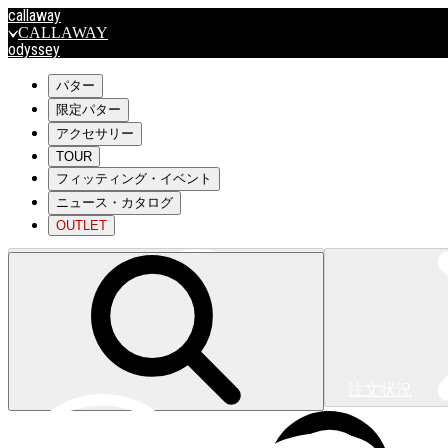
callaway
CALLAWAY
odyssey
ODYSSEY
travismathew
パター
限定パター
アクセサリー
outlet
TOUR
OUTLET
フィッティング・イベント
ニュース・カタログ
キャロウェイアパレルはこちら>>>
OUTLET
注文状況
キャロウェイアパレルはこちら>>>