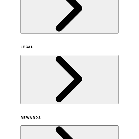
企業概要
LEGAL
サステナビリティの取り組み（日本）
サステナビリティの取り組み（米国/英語）
ヒストリー
採用情報
利用規約
REWARDS
オンラインストア利用規約
プライバシーポリシー
特定商取引法に基づく表示