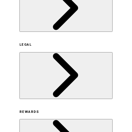
企業概要
LEGAL
サステナビリティの取り組み（日本）
サステナビリティの取り組み（米国/英語）
ヒストリー
採用情報
利用規約
REWARDS
オンラインストア利用規約
プライバシーポリシー
特定商取引法に基づく表示