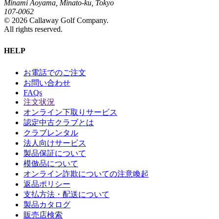
Minami Aoyama, Minato-ku, Tokyo
107-0062
©
2026
Callaway Golf Company.
All rights reserved.
HELP
お電話でのご注文
お問い合わせ
FAQs
注文状況
オンライン下取りサービス
認定中古クラブとは
クラブレンタル
法人向けサービス
製品保証について
模倣品について
オンライン詐欺についての注意喚起
返品ポリシー
支払方法・配送について
製品カタログ
販売店検索