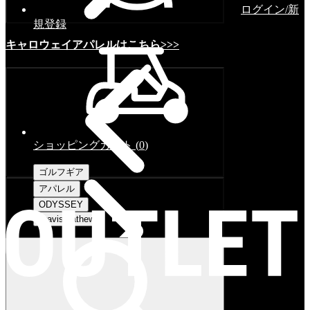
ログイン/新
規登録
キャロウェイアパレルはこちら>>>
ショッピングカート
(
0
)
ゴルフギア
アパレル
ODYSSEY
Travismathew