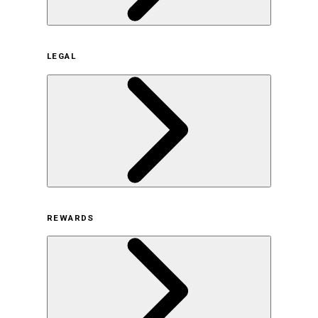
企業概要
LEGAL
サステナビリティの取り組み（日本）
サステナビリティの取り組み（米国/英語）
ヒストリー
採用情報
利用規約
REWARDS
オンラインストア利用規約
プライバシーポリシー
特定商取引法に基づく表示
古物営業法に基づく表示