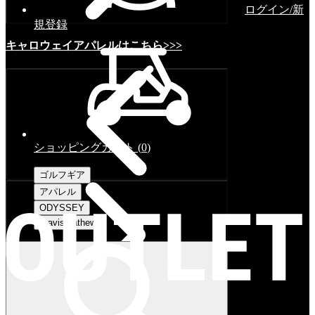
ログイン/新
規登録
キャロウェイアパレルはこちら>>>
ショッピングカート
(
0
)
ゴルフギア
アパレル
ODYSSEY
Travismathew