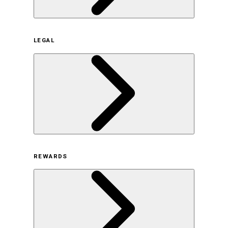
企業概要
LEGAL
サステナビリティの取り組み（日本）
サステナビリティの取り組み（米国/英語）
ヒストリー
採用情報
利用規約
REWARDS
オンラインストア利用規約
プライバシーポリシー
特定商取引法に基づく表示
古物営業法に基づく表示