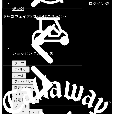
ログイン/新
規登録
キャロウェイアパレルはこちら>>>
ショッピングカート
(
0
)
クラブ
アパレル
ボール
アクセサリー
限定アイテム
ウィメンズ
認定中古クラブ
ブランド
ストア・イベント