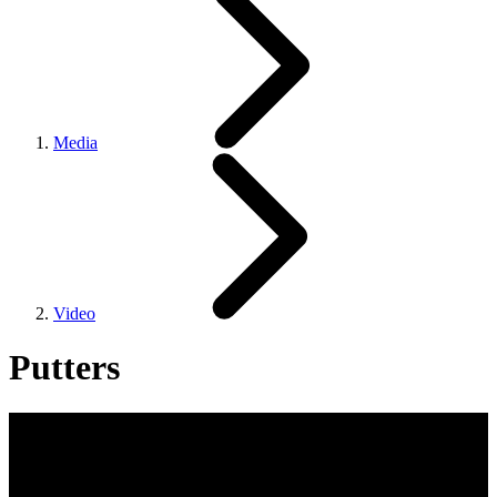
Media
Video
Putters