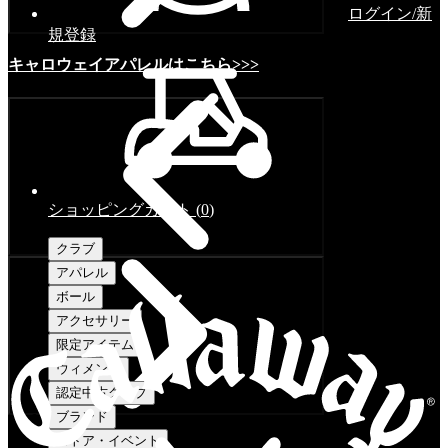
ログイン/新
規登録
キャロウェイアパレルはこちら>>>
ショッピングカート
(
0
)
クラブ
アパレル
ボール
アクセサリー
限定アイテム
ウィメンズ
認定中古クラブ
ブランド
ストア・イベント