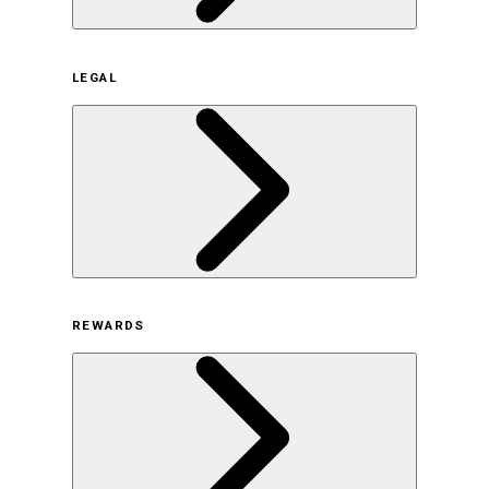
企業概要
LEGAL
サステナビリティの取り組み（日本）
サステナビリティの取り組み（米国/英語）
ヒストリー
採用情報
利用規約
REWARDS
オンラインストア利用規約
プライバシーポリシー
特定商取引法に基づく表示
古物営業法に基づく表示