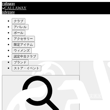
callaway
CALLAWAY
odyssey
ODYSSEY
travismathew
クラブ
アパレル
ボール
outlet
アクセサリー
OUTLET
限定アイテム
ウィメンズ
キャロウェイアパレルはこちら>>>
認定中古クラブ
ブランド
ストア・イベント
注文状況
キャロウェイアパレルはこちら>>>