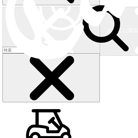
ログイン/新
ショッピングカート
(
0
)