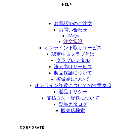
HELP
お電話でのご注文
お問い合わせ
FAQs
注文状況
オンライン下取りサービス
認定中古クラブとは
クラブレンタル
法人向けサービス
製品保証について
模倣品について
オンライン詐欺についての注意喚起
返品ポリシー
支払方法・配送について
製品カタログ
販売店検索
CORPORATE