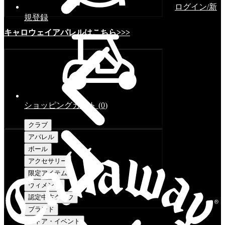
ログイン/新
規登録
キャロウェイアパレルはこちら>>>
ショッピングカート
(
0
)
クラブ
アパレル
ボール
アクセサリー
限定アイテム
ウィメンズ
認定中古クラブ
ブランド
ストア・イベント