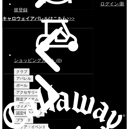
ログイン/新
規登録
キャロウェイアパレルはこちら>>>
ショッピングカート
(
0
)
クラブ
アパレル
ボール
アクセサリー
限定アイテム
ウィメンズ
認定中古クラブ
ブランド
ストア・イベント