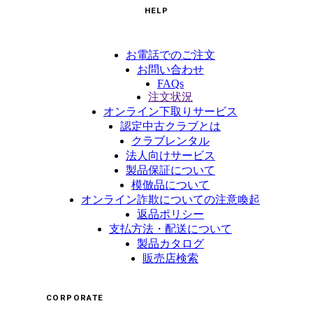
HELP
お電話でのご注文
お問い合わせ
FAQs
注文状況
オンライン下取りサービス
認定中古クラブとは
クラブレンタル
法人向けサービス
製品保証について
模倣品について
オンライン詐欺についての注意喚起
返品ポリシー
支払方法・配送について
製品カタログ
販売店検索
CORPORATE