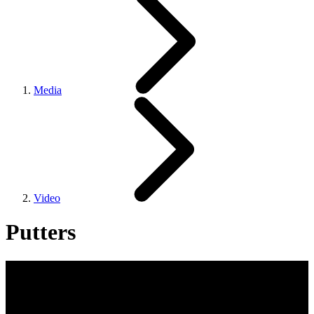
Media
Video
Putters