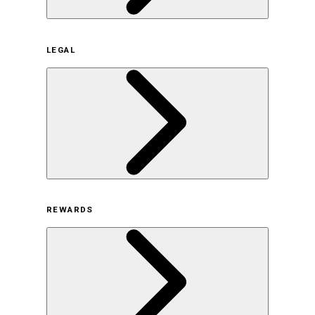
企業概要
LEGAL
サステナビリティの取り組み（日本）
サステナビリティの取り組み（米国/英語）
ヒストリー
採用情報
利用規約
REWARDS
オンラインストア利用規約
プライバシーポリシー
特定商取引法に基づく表示
古物営業法に基づく表示