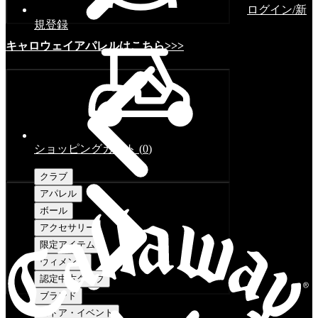
ログイン/新
規登録
キャロウェイアパレルはこちら>>>
ショッピングカート
(
0
)
クラブ
アパレル
ボール
アクセサリー
限定アイテム
ウィメンズ
認定中古クラブ
ブランド
ストア・イベント