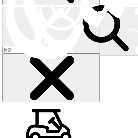
ログイン/新
ショッピングカート
(
0
)