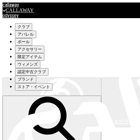
callaway
CALLAWAY
odyssey
ODYSSEY
travismathew
クラブ
アパレル
ボール
outlet
アクセサリー
OUTLET
限定アイテム
ウィメンズ
キャロウェイアパレルはこちら>>>
認定中古クラブ
ブランド
ストア・イベント
注文状況
キャロウェイアパレルはこちら>>>