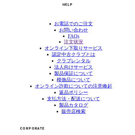
HELP
お電話でのご注文
お問い合わせ
FAQs
注文状況
オンライン下取りサービス
認定中古クラブとは
クラブレンタル
法人向けサービス
製品保証について
模倣品について
オンライン詐欺についての注意喚起
返品ポリシー
支払方法・配送について
製品カタログ
販売店検索
CORPORATE