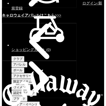
ログイン/新
規登録
キャロウェイアパレルはこちら>>>
ショッピングカート
(
0
)
クラブ
アパレル
ボール
アクセサリー
限定アイテム
ウィメンズ
認定中古クラブ
ブランド
ストア・イベント