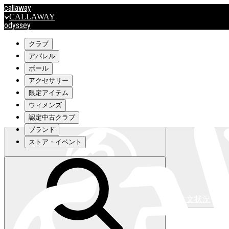
callaway
CALLAWAY
odyssey
ODYSSEY
travismathew
クラブ
アパレル
ボール
outlet
アクセサリー
OUTLET
限定アイテム
ウィメンズ
キャロウェイアパレルはこちら>>>
認定中古クラブ
ブランド
ストア・イベント
注文状況
キャロウェイアパレルはこちら>>>