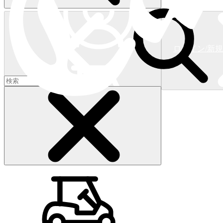
ログイン/新
ショッピングカート
(
0
)