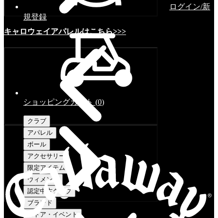
ログイン/新
規登録
キャロウェイアパレルはこちら>>>
ショッピングカート
(
0
)
クラブ
アパレル
ボール
アクセサリー
限定アイテム
ウィメンズ
認定中古クラブ
ブランド
ストア・イベント