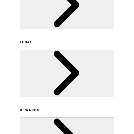
企業概要
LEGAL
サステナビリティの取り組み（日本）
サステナビリティの取り組み（米国/英語）
ヒストリー
採用情報
利用規約
REWARDS
オンラインストア利用規約
プライバシーポリシー
特定商取引法に基づく表示