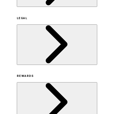
企業概要
LEGAL
サステナビリティの取り組み（日本）
サステナビリティの取り組み（米国/英語）
ヒストリー
採用情報
利用規約
REWARDS
オンラインストア利用規約
プライバシーポリシー
特定商取引法に基づく表示
古物営業法に基づく表示