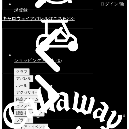
ログイン/新
規登録
キャロウェイアパレルはこちら>>>
ショッピングカート
(
0
)
クラブ
アパレル
ボール
アクセサリー
限定アイテム
ウィメンズ
認定中古クラブ
ブランド
ストア・イベント