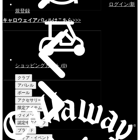
ログイン/新
規登録
キャロウェイアパレルはこちら>>>
ショッピングカート
(
0
)
クラブ
アパレル
ボール
アクセサリー
限定アイテム
ウィメンズ
認定中古クラブ
ブランド
ストア・イベント