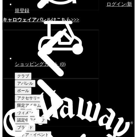
ログイン/新
規登録
キャロウェイアパレルはこちら>>>
ショッピングカート
(
0
)
クラブ
アパレル
ボール
アクセサリー
限定アイテム
ウィメンズ
認定中古クラブ
ブランド
ストア・イベント