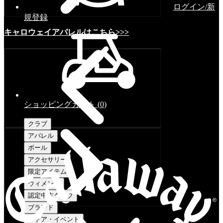
ログイン/新
規登録
キャロウェイアパレルはこちら>>>
ショッピングカート
(
0
)
クラブ
アパレル
ボール
アクセサリー
限定アイテム
ウィメンズ
認定中古クラブ
ブランド
ストア・イベント