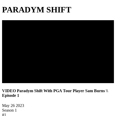
PARADYM SHIFT
VIDEO Paradym Shift With PGA Tour Player Sam Burns \\
Episode 1
May 26 2023
Season
1
#
1