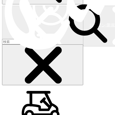
ログイン/新
ショッピングカート
(
0
)