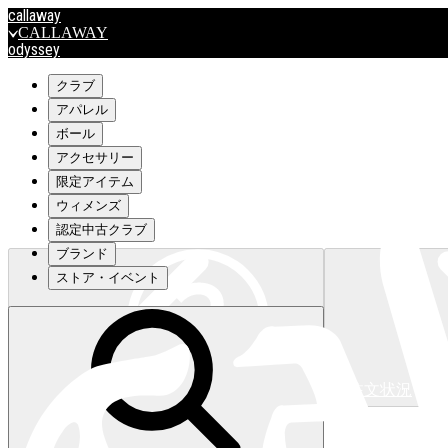
callaway
CALLAWAY
odyssey
ODYSSEY
travismathew
クラブ
アパレル
ボール
outlet
アクセサリー
OUTLET
限定アイテム
ウィメンズ
キャロウェイアパレルはこちら>>>
認定中古クラブ
ブランド
ストア・イベント
注文状況
キャロウェイアパレルはこちら>>>