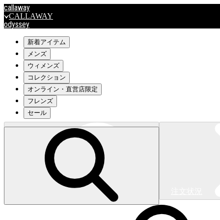
callaway
CALLAWAY
odyssey
ODYSSEY
travismathew
新着アイテム
メンズ
ウィメンズ
outlet
コレクション
OUTLET
オンライン・直営店限定
フレンズ
キャロウェイアパレルはこちら>>>
セール
注文状況
キャロウェイアパレルはこちら>>>