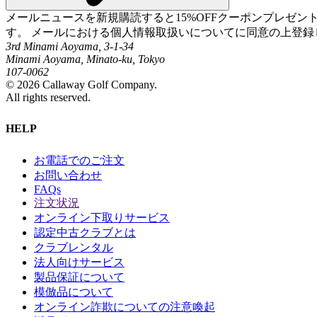
メールニュースを新規購読すると15%OFFクーポンプレゼ
す。 メールにおける個人情報取扱いについてに同意の上登録
3rd Minami Aoyama, 3-1-34
Minami Aoyama, Minato-ku, Tokyo
107-0062
©
2026
Callaway Golf Company.
All rights reserved.
HELP
お電話でのご注文
お問い合わせ
FAQs
注文状況
オンライン下取りサービス
認定中古クラブとは
クラブレンタル
法人向けサービス
製品保証について
模倣品について
オンライン詐欺についての注意喚起