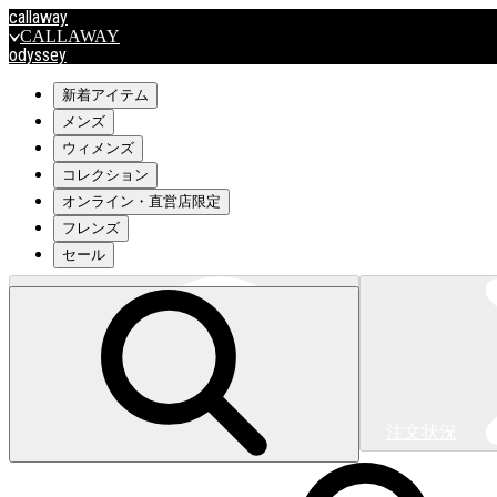
callaway
CALLAWAY
odyssey
ODYSSEY
travismathew
新着アイテム
メンズ
ウィメンズ
outlet
コレクション
OUTLET
オンライン・直営店限定
フレンズ
キャロウェイアパレルはこちら>>>
セール
注文状況
キャロウェイアパレルはこちら>>>