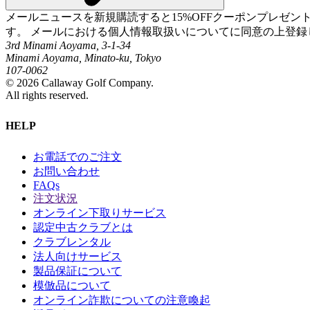
メールニュースを新規購読すると15%OFFクーポンプレゼ
す。 メールにおける個人情報取扱いについてに同意の上登録
3rd Minami Aoyama, 3-1-34
Minami Aoyama, Minato-ku, Tokyo
107-0062
©
2026
Callaway Golf Company.
All rights reserved.
HELP
お電話でのご注文
お問い合わせ
FAQs
注文状況
オンライン下取りサービス
認定中古クラブとは
クラブレンタル
法人向けサービス
製品保証について
模倣品について
オンライン詐欺についての注意喚起