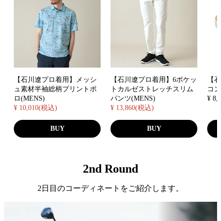
【石川遼プロ着用】メッシ
【石川遼プロ着用】6ポケッ
【
ュ素材半袖総柄プリントポ
トカルゼストレッチスリム
コン
ロ(MENS)
パンツ(MENS)
¥ 8
¥ 10,010(税込)
¥ 13,860(税込)
BUY
BUY
2nd Round
2日目のコーディネートをご紹介します。