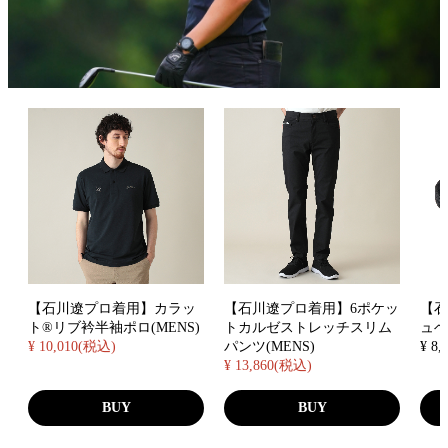
【石川遼プロ着用】カラッ
【石川遼プロ着用】6ポケッ
【
ト®リブ衿半袖ポロ(MENS)
トカルゼストレッチスリム
ュベ
¥ 10,010(税込)
パンツ(MENS)
¥ 8
¥ 13,860(税込)
BUY
BUY