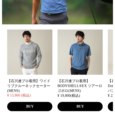
【石川遼プロ着用】ワイド
【石川遼プロ着用】
【
リブクルーネックセーター
BODYSHELL®EX ツアーロ
Do
(MENS)
ゴポロ(MENS)
パン
¥ 13,860 (税込)
¥ 19,800(税込)
¥ 2
BUY
BUY