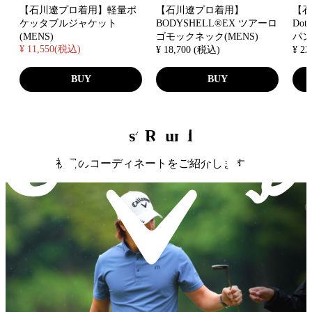
【石川遼プロ着用】軽量ポ
【石川遼プロ着用】
【
ケッタブルジャケット
BODYSHELL®EX ツアーロ
Do
(MENS)
ゴモックネック(MENS)
パン
¥ 11,550(税込)
¥ 18,700 (税込)
¥ 2
BUY
BUY
1st Round
初日のコーディネートをご紹介します。