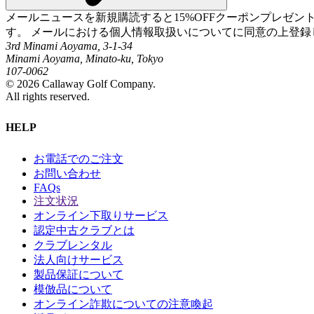
メールニュースを新規購読すると15%OFFクーポンプレゼ
す。 メールにおける個人情報取扱いについてに同意の上登録
3rd Minami Aoyama, 3-1-34
Minami Aoyama, Minato-ku, Tokyo
107-0062
©
2026
Callaway Golf Company.
All rights reserved.
HELP
お電話でのご注文
お問い合わせ
FAQs
注文状況
オンライン下取りサービス
認定中古クラブとは
クラブレンタル
法人向けサービス
製品保証について
模倣品について
オンライン詐欺についての注意喚起