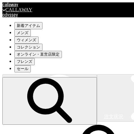
callaway
CALLAWAY
odyssey
ODYSSEY
travismathew
新着アイテム
メンズ
ウィメンズ
outlet
コレクション
OUTLET
オンライン・直営店限定
フレンズ
キャロウェイアパレルはこちら>>>
セール
注文状況
キャロウェイアパレルはこちら>>>