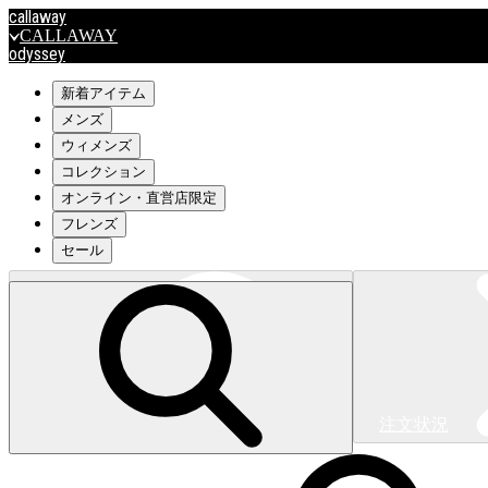
callaway
CALLAWAY
odyssey
ODYSSEY
travismathew
新着アイテム
メンズ
ウィメンズ
outlet
コレクション
OUTLET
オンライン・直営店限定
フレンズ
キャロウェイアパレルはこちら>>>
セール
注文状況
キャロウェイアパレルはこちら>>>