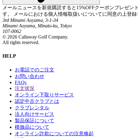
メールニュースを新規購読すると15%OFFクーポンプレゼ
す。 メールにおける個人情報取扱いについてに同意の上登録
3rd Minami Aoyama, 3-1-34
Minami Aoyama, Minato-ku, Tokyo
107-0062
©
2026
Callaway Golf Company.
All rights reserved.
HELP
お電話でのご注文
お問い合わせ
FAQs
注文状況
オンライン下取りサービス
認定中古クラブとは
クラブレンタル
法人向けサービス
製品保証について
模倣品について
オンライン詐欺についての注意喚起