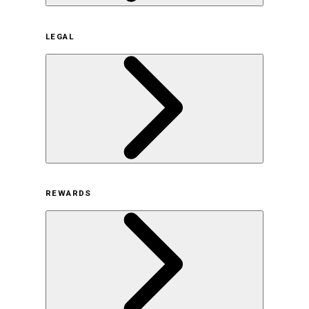
企業概要
LEGAL
サステナビリティの取り組み（日本）
サステナビリティの取り組み（米国/英語）
ヒストリー
採用情報
利用規約
REWARDS
オンラインストア利用規約
プライバシーポリシー
特定商取引法に基づく表示
古物営業法に基づく表示