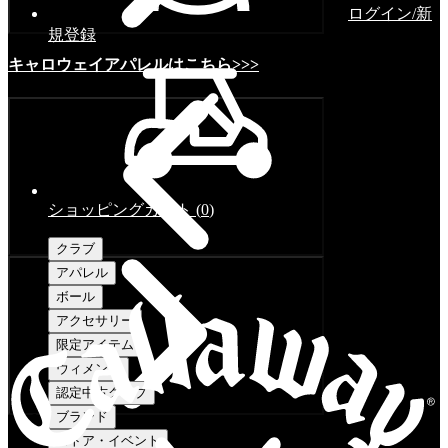
ログイン/新
規登録
キャロウェイアパレルはこちら>>>
ショッピングカート
(
0
)
クラブ
アパレル
ボール
アクセサリー
限定アイテム
ウィメンズ
認定中古クラブ
ブランド
ストア・イベント