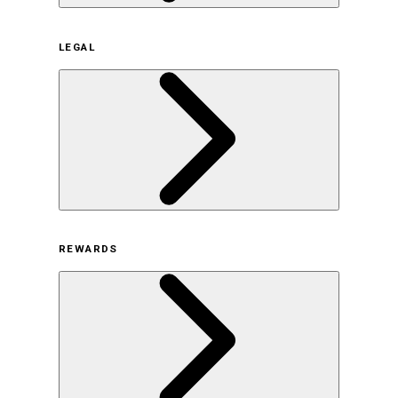
企業概要
LEGAL
サステナビリティの取り組み（日本）
サステナビリティの取り組み（米国/英語）
ヒストリー
採用情報
利用規約
REWARDS
オンラインストア利用規約
プライバシーポリシー
特定商取引法に基づく表示
古物営業法に基づく表示