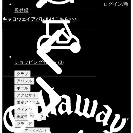
ログイン/新
規登録
キャロウェイアパレルはこちら>>>
ショッピングカート
(
0
)
クラブ
アパレル
ボール
アクセサリー
限定アイテム
ウィメンズ
認定中古クラブ
ブランド
ストア・イベント