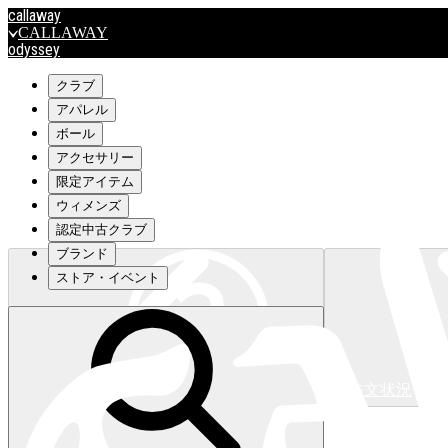
callaway
CALLAWAY
odyssey
ODYSSEY
travismathew
クラブ
アパレル
ボール
outlet
アクセサリー
OUTLET
限定アイテム
ウィメンズ
キャロウェイアパレルはこちら>>>
認定中古クラブ
ブランド
ストア・イベント
注文状況
キャロウェイアパレルはこちら>>>