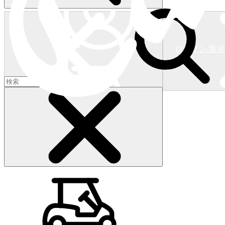
ログイン/新
ショッピングカート
(
0
)