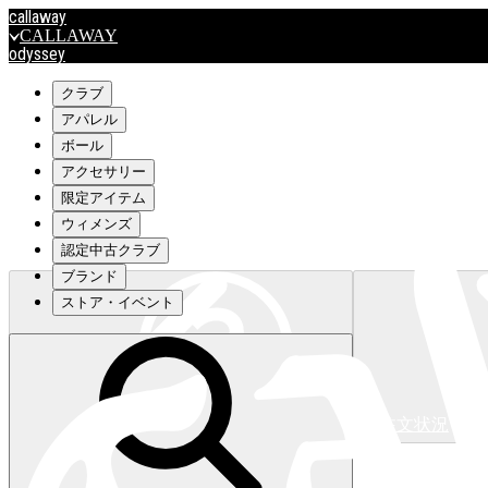
callaway
CALLAWAY
odyssey
ODYSSEY
travismathew
クラブ
アパレル
ボール
outlet
アクセサリー
OUTLET
限定アイテム
ウィメンズ
キャロウェイアパレルはこちら>>>
認定中古クラブ
ブランド
ストア・イベント
注文状況
キャロウェイアパレルはこちら>>>