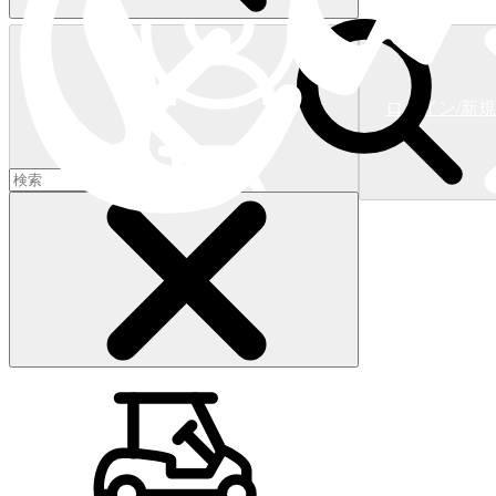
ログイン/新
ショッピングカート
(
0
)