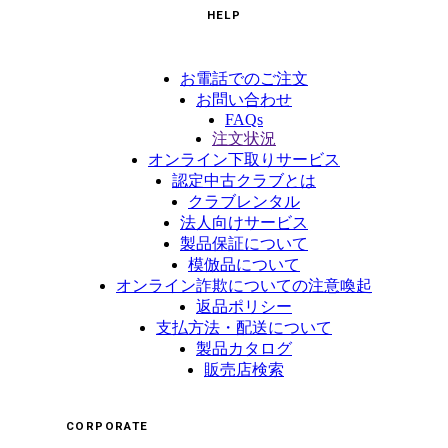
HELP
お電話でのご注文
お問い合わせ
FAQs
注文状況
オンライン下取りサービス
認定中古クラブとは
クラブレンタル
法人向けサービス
製品保証について
模倣品について
オンライン詐欺についての注意喚起
返品ポリシー
支払方法・配送について
製品カタログ
販売店検索
CORPORATE