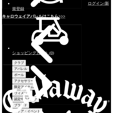
ログイン/新
規登録
キャロウェイアパレルはこちら>>>
ショッピングカート
(
0
)
クラブ
アパレル
ボール
アクセサリー
限定アイテム
ウィメンズ
認定中古クラブ
ブランド
ストア・イベント