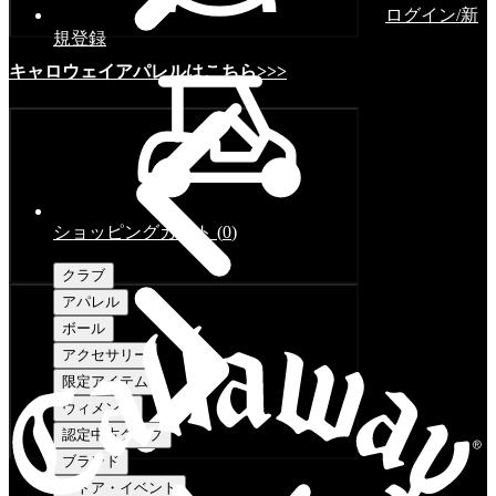
ログイン/新
規登録
キャロウェイアパレルはこちら>>>
ショッピングカート
(
0
)
クラブ
アパレル
ボール
アクセサリー
限定アイテム
ウィメンズ
認定中古クラブ
ブランド
ストア・イベント