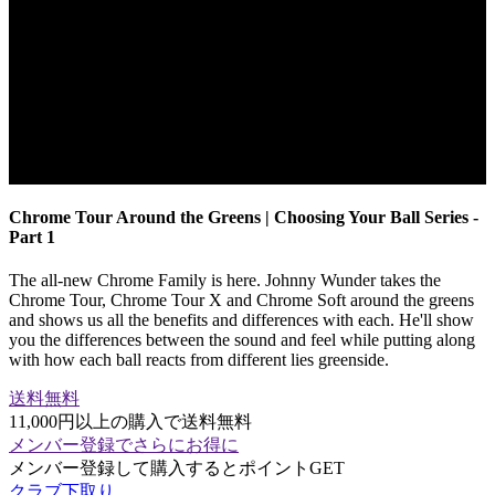
Chrome Tour Around the Greens | Choosing Your Ball Series -
Part 1
The all-new Chrome Family is here. Johnny Wunder takes the
Chrome Tour, Chrome Tour X and Chrome Soft around the greens
and shows us all the benefits and differences with each. He'll show
you the differences between the sound and feel while putting along
with how each ball reacts from different lies greenside.
送料無料
11,000円以上の購入で送料無料
メンバー登録でさらにお得に
メンバー登録して購入するとポイントGET
クラブ下取り