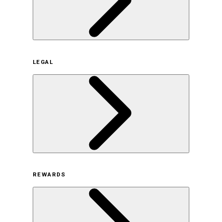
企業概要
LEGAL
サステナビリティの取り組み（日本）
サステナビリティの取り組み（米国/英語）
ヒストリー
採用情報
利用規約
REWARDS
オンラインストア利用規約
プライバシーポリシー
特定商取引法に基づく表示
古物営業法に基づく表示