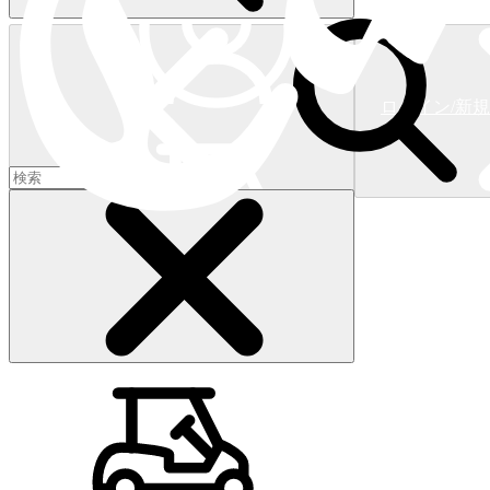
ログイン/新
ショッピングカート
(
0
)