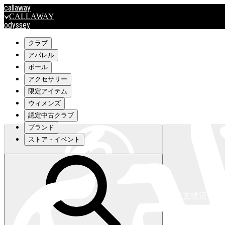
callaway
CALLAWAY
odyssey
ODYSSEY
travismathew
クラブ
アパレル
ボール
outlet
アクセサリー
OUTLET
限定アイテム
ウィメンズ
キャロウェイアパレルはこちら>>>
認定中古クラブ
ブランド
ストア・イベント
注文状況
キャロウェイアパレルはこちら>>>