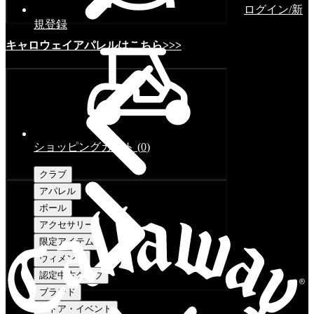
ログイン/新
規登録
キャロウェイアパレルはこちら>>>
ショッピングカート
(
0
)
クラブ
アパレル
ボール
アクセサリー
限定アイテム
ウィメンズ
認定中古クラブ
ブランド
ストア・イベント