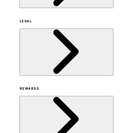
企業概要
LEGAL
サステナビリティの取り組み（日本）
サステナビリティの取り組み（米国/英語）
ヒストリー
採用情報
利用規約
REWARDS
オンラインストア利用規約
プライバシーポリシー
特定商取引法に基づく表示
古物営業法に基づく表示