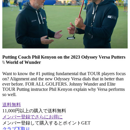
Putting Coach Phil Kenyon on the 2023 Odyssey Versa Putters
\\ World of Wunder
Want to know the #1 putting fundamental that TOUR players focus
on? Alignment and the new Odyssey Versa dials that in better than
ever before. FOR ALL GOLFERS. Johnny Wunder and Elite
TOUR Putting instructor Phil Kenyon explain why Versa performs
so well.
送料無料
11,000円以上の購入で送料無料
メンバー登録でさらにお得に
メンバー登録して購入するとポイントGET
クラブ下取り