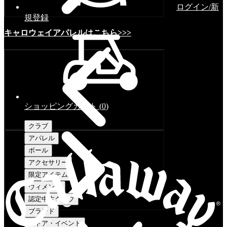
ログイン/新
規登録
キャロウェイアパレルはこちら>>>
ショッピングカート
(
0
)
クラブ
アパレル
ボール
アクセサリー
限定アイテム
ウィメンズ
認定中古クラブ
ブランド
ストア・イベント