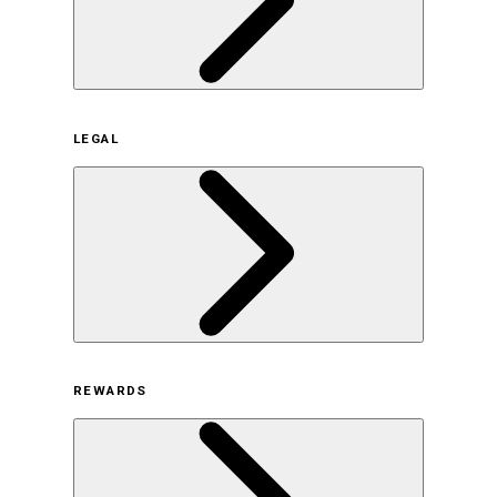
企業概要
LEGAL
サステナビリティの取り組み（日本）
サステナビリティの取り組み（米国/英語）
ヒストリー
採用情報
利用規約
REWARDS
オンラインストア利用規約
プライバシーポリシー
特定商取引法に基づく表示
古物営業法に基づく表示