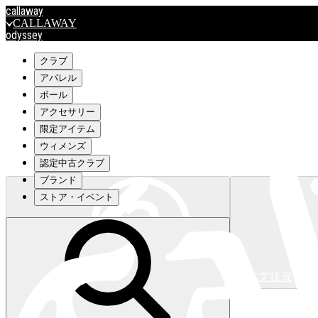
callaway
CALLAWAY
odyssey
ODYSSEY
travismathew
クラブ
アパレル
ボール
outlet
アクセサリー
OUTLET
限定アイテム
ウィメンズ
キャロウェイアパレルはこちら>>>
認定中古クラブ
ブランド
ストア・イベント
注文状況
キャロウェイアパレルはこちら>>>