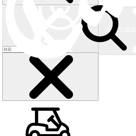
ログイン/新
ショッピングカート
(
0
)