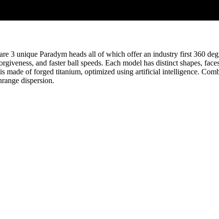
re 3 unique Paradym heads all of which offer an industry first 360 deg
forgiveness, and faster ball speeds. Each model has distinct shapes, fa
made of forged titanium, optimized using artificial intelligence. Combi
nrange dispersion.