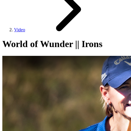
Video
World of Wunder || Irons