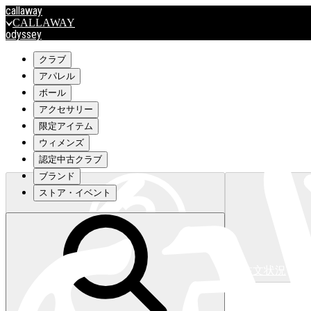
callaway
CALLAWAY
odyssey
ODYSSEY
travismathew
クラブ
アパレル
ボール
outlet
アクセサリー
OUTLET
限定アイテム
ウィメンズ
キャロウェイアパレルはこちら>>>
認定中古クラブ
ブランド
ストア・イベント
注文状況
キャロウェイアパレルはこちら>>>