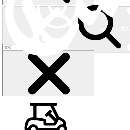
ログイン/新
ショッピングカート
(
0
)