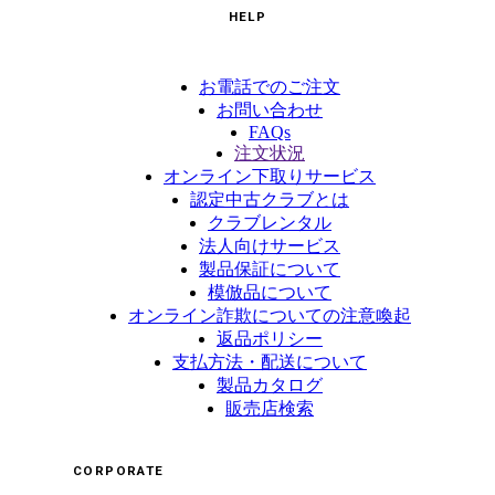
HELP
お電話でのご注文
お問い合わせ
FAQs
注文状況
オンライン下取りサービス
認定中古クラブとは
クラブレンタル
法人向けサービス
製品保証について
模倣品について
オンライン詐欺についての注意喚起
返品ポリシー
支払方法・配送について
製品カタログ
販売店検索
CORPORATE