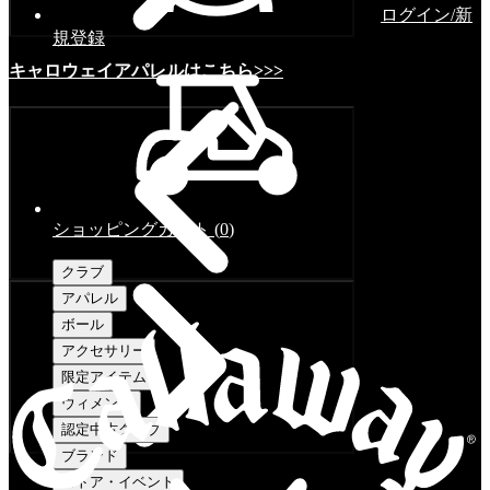
ログイン/新
規登録
キャロウェイアパレルはこちら>>>
ショッピングカート
(
0
)
クラブ
アパレル
ボール
アクセサリー
限定アイテム
ウィメンズ
認定中古クラブ
ブランド
ストア・イベント