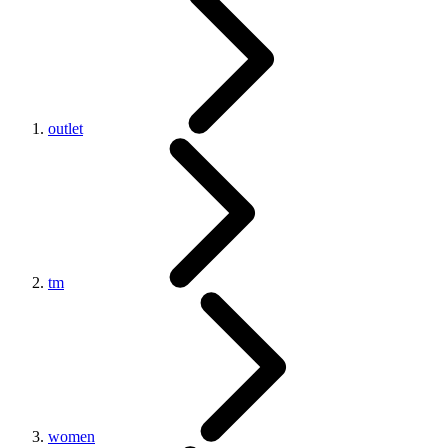
outlet
tm
women