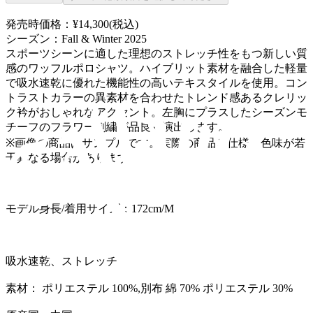
発売時価格：¥14,300(税込)
シーズン：Fall & Winter 2025
スポーツシーンに適した理想のストレッチ性をもつ新しい質
感のワッフルポロシャツ。ハイブリット素材を融合した軽量
で吸水速乾に優れた機能性の高いテキスタイルを使用。コン
トラストカラーの異素材を合わせたトレンド感あるクレリッ
ク衿がおしゃれなアクセント。左胸にプラスしたシーズンモ
チーフのフラワー刺繍が品良く演出します。
※画像の商品はサンプルです。実際の商品と仕様、色味が若
干異なる場合があります。
モデル身長/着用サイズ：172cm/M
吸水速乾、ストレッチ
素材： ポリエステル 100%,別布 綿 70% ポリエステル 30%