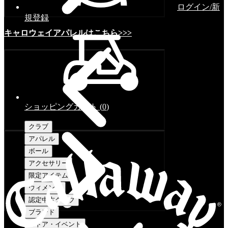
ログイン/新
規登録
キャロウェイアパレルはこちら>>>
ショッピングカート
(
0
)
クラブ
アパレル
ボール
アクセサリー
限定アイテム
ウィメンズ
認定中古クラブ
ブランド
ストア・イベント