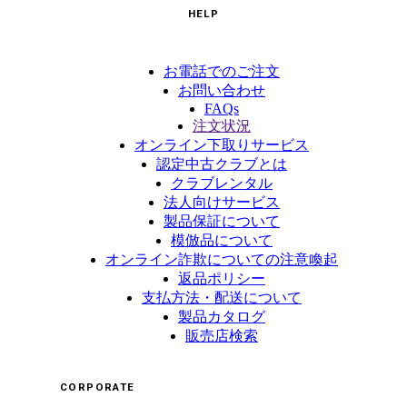
HELP
お電話でのご注文
お問い合わせ
FAQs
注文状況
オンライン下取りサービス
認定中古クラブとは
クラブレンタル
法人向けサービス
製品保証について
模倣品について
オンライン詐欺についての注意喚起
返品ポリシー
支払方法・配送について
製品カタログ
販売店検索
CORPORATE