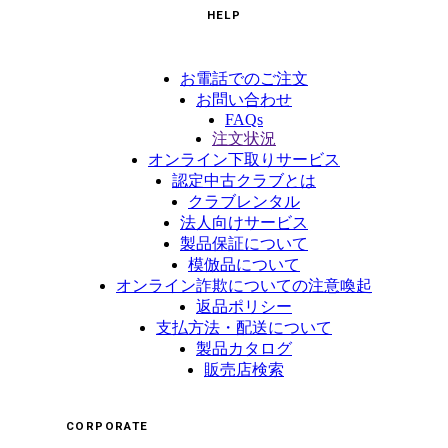
HELP
お電話でのご注文
お問い合わせ
FAQs
注文状況
オンライン下取りサービス
認定中古クラブとは
クラブレンタル
法人向けサービス
製品保証について
模倣品について
オンライン詐欺についての注意喚起
返品ポリシー
支払方法・配送について
製品カタログ
販売店検索
CORPORATE