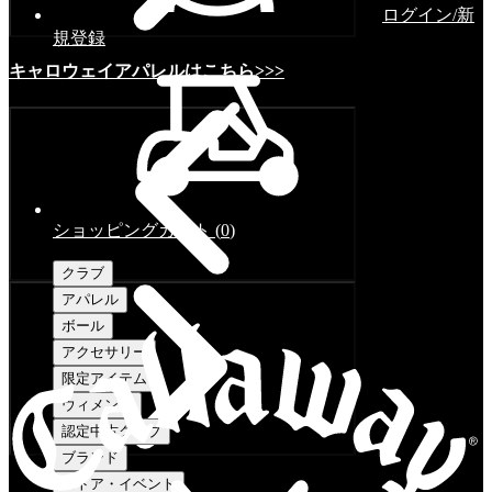
ログイン/新
規登録
キャロウェイアパレルはこちら>>>
ショッピングカート
(
0
)
クラブ
アパレル
ボール
アクセサリー
限定アイテム
ウィメンズ
認定中古クラブ
ブランド
ストア・イベント