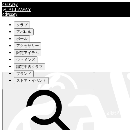
callaway
CALLAWAY
odyssey
ODYSSEY
travismathew
クラブ
アパレル
ボール
outlet
アクセサリー
OUTLET
限定アイテム
ウィメンズ
キャロウェイアパレルはこちら>>>
認定中古クラブ
ブランド
ストア・イベント
注文状況
キャロウェイアパレルはこちら>>>