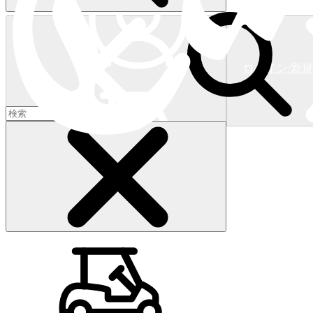
ログイン/新
ショッピングカート
(
0
)