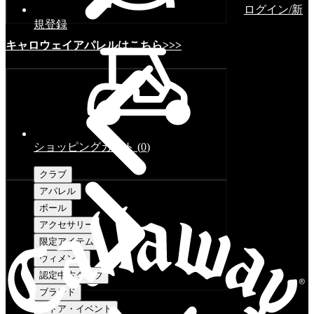
ログイン/新
規登録
キャロウェイアパレルはこちら>>>
ショッピングカート
(
0
)
クラブ
アパレル
ボール
アクセサリー
限定アイテム
ウィメンズ
認定中古クラブ
ブランド
ストア・イベント