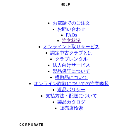
HELP
お電話でのご注文
お問い合わせ
FAQs
注文状況
オンライン下取りサービス
認定中古クラブとは
クラブレンタル
法人向けサービス
製品保証について
模倣品について
オンライン詐欺についての注意喚起
返品ポリシー
支払方法・配送について
製品カタログ
販売店検索
CORPORATE