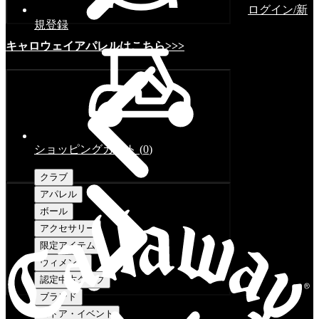
ログイン/新
規登録
キャロウェイアパレルはこちら>>>
ショッピングカート
(
0
)
クラブ
アパレル
ボール
アクセサリー
限定アイテム
ウィメンズ
認定中古クラブ
ブランド
ストア・イベント