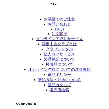
HELP
お電話でのご注文
お問い合わせ
FAQs
注文状況
オンライン下取りサービス
認定中古クラブとは
クラブレンタル
法人向けサービス
製品保証について
模倣品について
オンライン詐欺についての注意喚起
返品ポリシー
支払方法・配送について
製品カタログ
販売店検索
CORPORATE